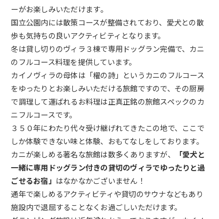
ーがお楽しみいただけます
。
国立公園内には散策コースが整備されており、愛犬との散
歩も気持ちの良いアクティビティとなります。
冬は貸し切りのヴィラ３棟で専用ドッグラン完備で、カニ
のフルコース料理を提供していま
す。
カイノヴィラの母体は「櫂の詩」
というカニのフルコース
をゆったりとお楽しみいただける旅館です
ので、
その厨房
で調理して運ばれるお料理は正真正銘の旅館スペックのカ
ニフルコースです。
３５０年にわたり代々受け継げれてきたこの地で、
ここで
しか体験できない味と体験、おもてなしをしております。
カニが楽しめる著名な旅館は数多くありますが、
「愛犬と
一緒に専用ドッグラン付きの貸切のヴィラでゆったりと過
ごせるお
宿」
はなかなかございません！
通年で楽しめるアクティビティや貸切のサウナなどもあり
施設内で
退屈することなくお過ごしいただけます。