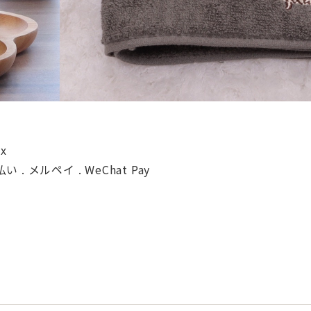
ex
. d払い . メルペイ . WeChat Pay