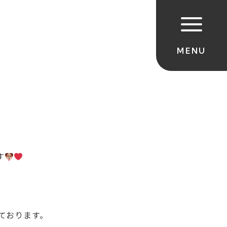
す
てお
ります。