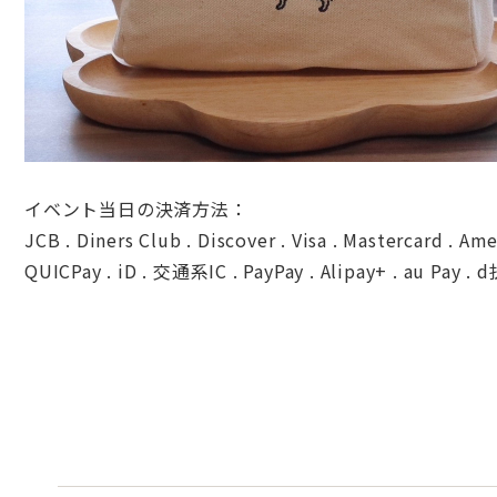
イベント当日の決済方法：
JCB . Diners Club . Discover . Visa . Mastercard . Am
QUICPay . iD . 交通系IC .
PayPay . Alipay+ . au Pay 