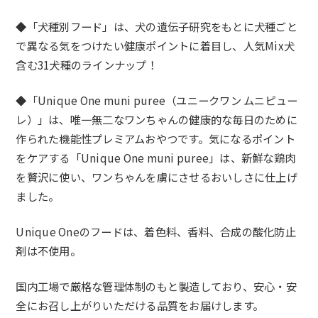
◆「犬種別フード」は、犬の遺伝子研究をもとに犬種ごと
で異なる気をつけたい健康ポイントに着目し、人気
Mix
犬
含む
31
犬種のラインナップ！
◆「
Unique One muni puree
（ユニークワン ムニピュー
レ）」は、唯一無二なワンちゃんの健康的な毎日のために
作られた機能性プレミアムおやつです。気になるポイント
をケアする「
Unique One muni puree
」は、新鮮な鶏肉
を贅沢に使い、ワンちゃんを虜にさせるおいしさに仕上げ
ました。
Unique Oneのフードは、着色料、香料、合成の酸化防止
剤は不使用。
国内工場で厳格な管理体制のもと製造しており、安心・安
全にお召し上がりいただける品質をお届けします。