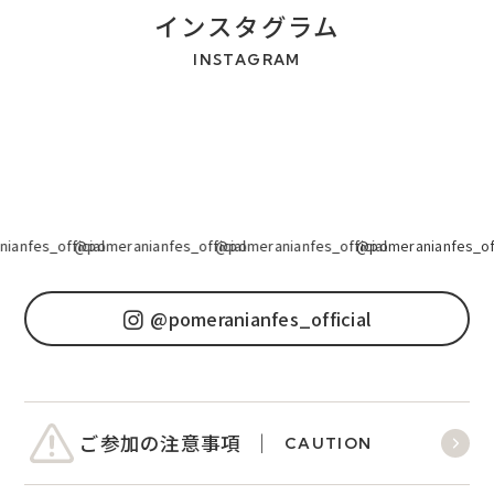
インスタグラム
INSTAGRAM
anfes_official
@pomeranianfes_official
@pomeranianfes_official
@pomeranianfes_offi
@pomeranianfes_official
ご参加の注意事項
CAUTION