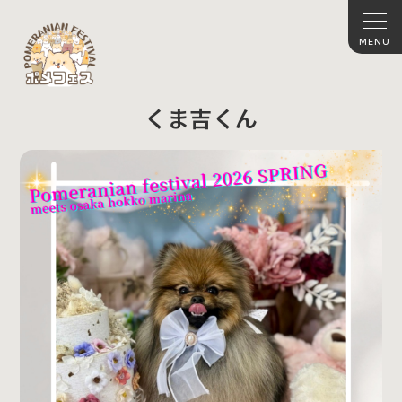
くま吉くん