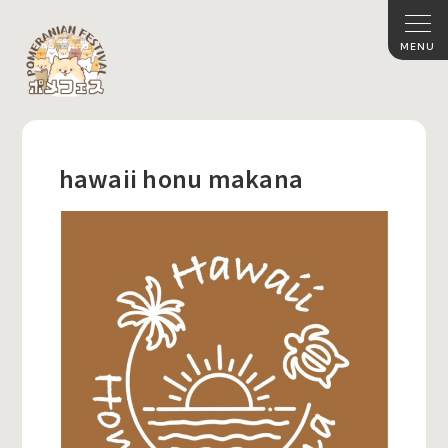
hawaii honu makana