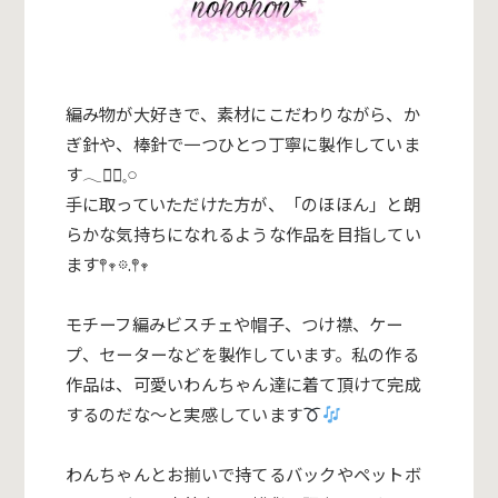
編み物が大好きで、素材にこだわりながら、か
ぎ針や、棒針で一つ
ひとつ丁寧に製作していま
す𓂃❁⃘𓈒𓏸
手に取っていただけた方が、「のほほん」と朗
らかな気持ちになれ
るような作品を目指してい
ます𖤣𖥧𖡼.𖤣𖥧
モチーフ編みビスチェや帽子、つけ襟、ケー
プ、セーターなどを製
作しています。私の作る
作品は、可愛いわんちゃん達に着て頂けて
完成
するのだな〜と実感しています
わんちゃんとお揃いで持てるバックやペットボ