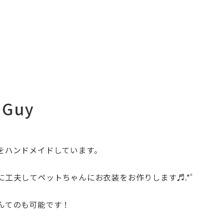
Guy
をハンド
メイドしています。
に工夫して
ペットちゃんにお衣装をお作りします
♬.*ﾟ
んてのも可
能です！